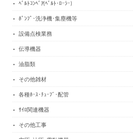
ﾍﾞﾙﾄｺﾝﾍﾞｱ(ﾍﾞﾙﾄ･ﾛｰﾗｰ)
ﾎﾟﾝﾌﾟ･洗浄機･集塵機等
設備点検業務
伝導機器
油脂類
その他雑材
各種ﾎｰｽ･ﾁｭｰﾌﾞ･配管
ｻｲﾛ関連機器
その他工事