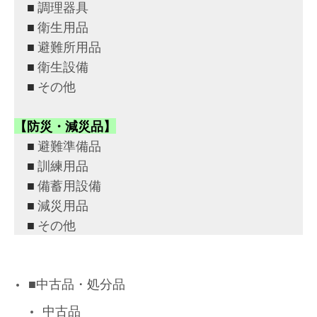
■
調理器具
■
衛生用品
■
避難所用品
■
衛生設備
■
その他
【防災・減災品】
■
避難準備品
■
訓練用品
■
備蓄用設備
■
減災用品
■
その他
■中古品・処分品
中古品