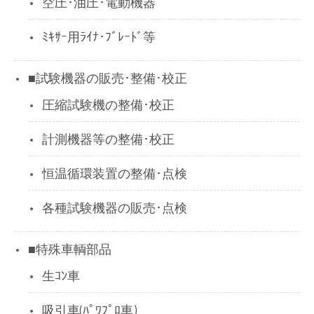
空圧･油圧･電動機器
ﾐｷｻｰ用ﾗｲﾅ･ﾌﾞﾚｰﾄﾞ等
■試験機器の販売･整備･校正
圧縮試験機の整備･校正
計測機器等の整備･校正
恒温循環装置の整備･点検
各種試験機器の販売･点検
■特殊車輌部品
生ｺﾝ車
吸引車(ﾊﾟﾜﾌﾟﾛ車)