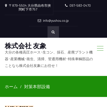
〒879-5504 大分県由布市挾
097-583-0470
間町下市757
info@yushou.co.jp
株式会社 友象
大分の各種高圧ホース･生コン、採石、産廃プラント機
器･産業機械･衛生、清掃、管通用機材･特殊車輌部品の
ことなら株式会社友象にお任せ！
ホーム
対策本部設備