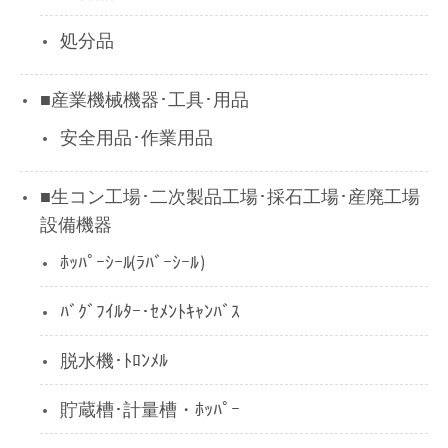
処分品
■産業機械機器･工具･用品
安全用品･作業用品
■生コン工場･二次製品工場･採石工場･産廃工場
設備機器
ﾎｯﾊﾟｰｼｰﾙ(ﾗﾊﾞｰｼｰﾙ)
ﾊﾞｸﾞﾌｲﾙﾀｰ･ｾﾒﾝﾄｷｬﾝﾊﾞｽ
脱水機･ﾄﾛﾝﾒﾙ
貯蔵槽･計量槽・ﾎｯﾊﾟｰ