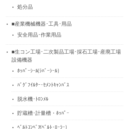
処分品
■産業機械機器･工具･用品
安全用品･作業用品
■生コン工場･二次製品工場･採石工場･産廃工場
設備機器
ﾎｯﾊﾟｰｼｰﾙ(ﾗﾊﾞｰｼｰﾙ)
ﾊﾞｸﾞﾌｲﾙﾀｰ･ｾﾒﾝﾄｷｬﾝﾊﾞｽ
脱水機･ﾄﾛﾝﾒﾙ
貯蔵槽･計量槽・ﾎｯﾊﾟｰ
ﾍﾞﾙﾄｺﾝﾍﾞｱ(ﾍﾞﾙﾄ･ﾛｰﾗｰ)