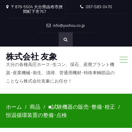
〒879-5504 大分県由布市挾
097-583-0470
間町下市757
info@yushou.co.jp
株式会社 友象
大分の各種高圧ホース･生コン、採石、産廃プラント機
器･産業機械･衛生、清掃、管通用機材･特殊車輌部品の
ことなら株式会社友象にお任せ！
ホーム
商品
■試験機器の販売･整備･校正
恒温循環装置の整備･点検