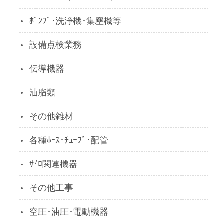
ﾎﾟﾝﾌﾟ･洗浄機･集塵機等
設備点検業務
伝導機器
油脂類
その他雑材
各種ﾎｰｽ･ﾁｭｰﾌﾞ･配管
ｻｲﾛ関連機器
その他工事
空圧･油圧･電動機器