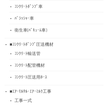
ｺﾝｸﾘｰﾄﾎﾟﾝﾌﾟ車
ﾊﾞﾗｯｼｬｰ車
衛生車(ﾊﾞｷｭｰﾑ車)
■ｺﾝｸﾘｰﾄﾎﾟﾝﾌﾟ圧送機材
ｺﾝｸﾘｰﾄ輸送管
ｺﾝｸﾘｰﾄ配管機材
ｺﾝｸﾘｰﾄ圧送用ﾎｰｽ
■ｴｱｰﾓﾙﾀﾙ･ｴｱｰﾐﾙｸ工事
工事一式