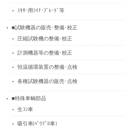
ﾐｷｻｰ用ﾗｲﾅ･ﾌﾞﾚｰﾄﾞ等
■試験機器の販売･整備･校正
圧縮試験機の整備･校正
計測機器等の整備･校正
恒温循環装置の整備･点検
各種試験機器の販売･点検
■特殊車輌部品
生ｺﾝ車
吸引車(ﾊﾟﾜﾌﾟﾛ車)