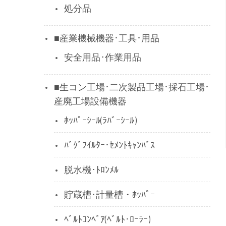
処分品
■産業機械機器･工具･用品
安全用品･作業用品
■生コン工場･二次製品工場･採石工場･
産廃工場設備機器
ﾎｯﾊﾟｰｼｰﾙ(ﾗﾊﾞｰｼｰﾙ)
ﾊﾞｸﾞﾌｲﾙﾀｰ･ｾﾒﾝﾄｷｬﾝﾊﾞｽ
脱水機･ﾄﾛﾝﾒﾙ
貯蔵槽･計量槽・ﾎｯﾊﾟｰ
ﾍﾞﾙﾄｺﾝﾍﾞｱ(ﾍﾞﾙﾄ･ﾛｰﾗｰ)