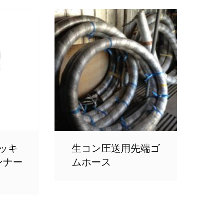
ッキ
生コン圧送用先端ゴ
ンナー
ムホース