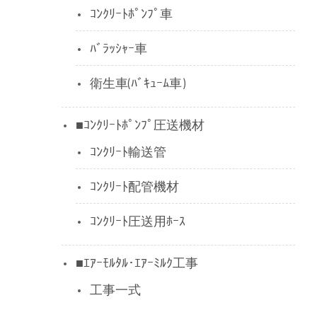
ｺﾝｸﾘｰﾄﾎﾟﾝﾌﾟ車
ﾊﾞﾗｯｼｬｰ車
衛生車(ﾊﾞｷｭｰﾑ車)
■ｺﾝｸﾘｰﾄﾎﾟﾝﾌﾟ圧送機材
ｺﾝｸﾘｰﾄ輸送管
ｺﾝｸﾘｰﾄ配管機材
ｺﾝｸﾘｰﾄ圧送用ﾎｰｽ
■ｴｱｰﾓﾙﾀﾙ･ｴｱｰﾐﾙｸ工事
工事一式