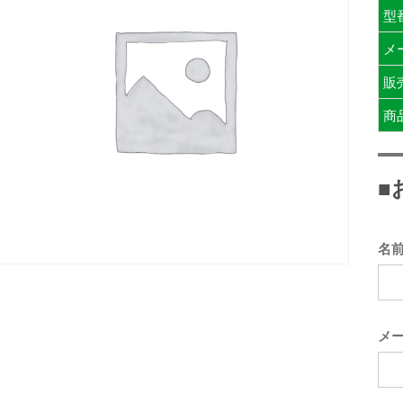
型
メ
販
商
■
名
メ