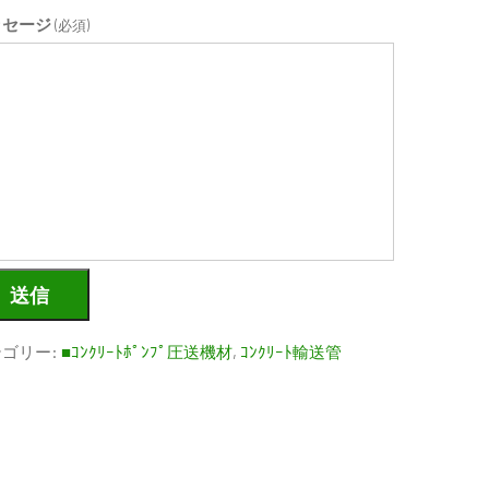
ッセージ
(必須)
送信
テゴリー:
■ｺﾝｸﾘｰﾄﾎﾟﾝﾌﾟ圧送機材
,
ｺﾝｸﾘｰﾄ輸送管