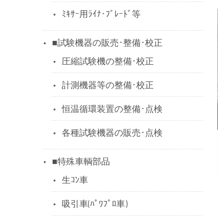
ﾐｷｻｰ用ﾗｲﾅ･ﾌﾞﾚｰﾄﾞ等
■試験機器の販売･整備･校正
圧縮試験機の整備･校正
計測機器等の整備･校正
恒温循環装置の整備･点検
各種試験機器の販売･点検
■特殊車輌部品
生ｺﾝ車
吸引車(ﾊﾟﾜﾌﾟﾛ車)