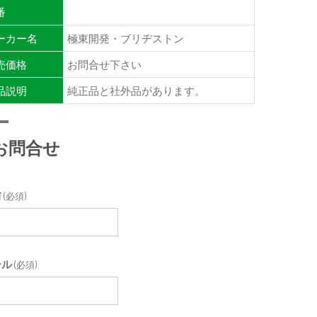
番
ーカー名
極東開発・ブリヂストン
売価格
お問合せ下さい
品説明
純正品と社外品があります。
お問合せ
前
(必須)
ール
(必須)