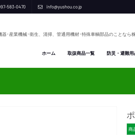
97-583-0470
info@yushou.co.jp
機器･産業機械･衛生、清掃、管通用機材･特殊車輌部品のことなら
ホーム
取扱商品一覧
防災・避難用
商