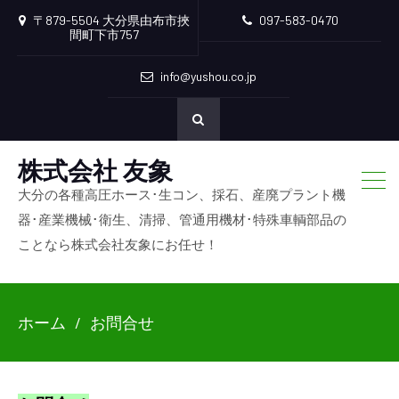
〒879-5504 大分県由布市挾
097-583-0470
間町下市757
info@yushou.co.jp
株式会社 友象
大分の各種高圧ホース･生コン、採石、産廃プラント機
器･産業機械･衛生、清掃、管通用機材･特殊車輌部品の
ことなら株式会社友象にお任せ！
ホーム
お問合せ