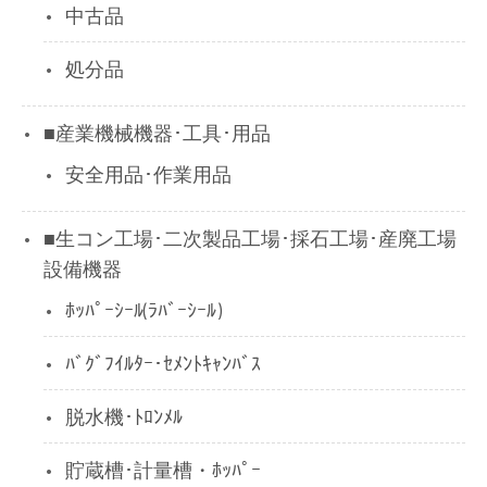
中古品
処分品
■産業機械機器･工具･用品
安全用品･作業用品
■生コン工場･二次製品工場･採石工場･産廃工場
設備機器
ﾎｯﾊﾟｰｼｰﾙ(ﾗﾊﾞｰｼｰﾙ)
ﾊﾞｸﾞﾌｲﾙﾀｰ･ｾﾒﾝﾄｷｬﾝﾊﾞｽ
脱水機･ﾄﾛﾝﾒﾙ
貯蔵槽･計量槽・ﾎｯﾊﾟｰ