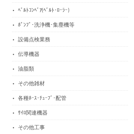
ﾍﾞﾙﾄｺﾝﾍﾞｱ(ﾍﾞﾙﾄ･ﾛｰﾗｰ)
ﾎﾟﾝﾌﾟ･洗浄機･集塵機等
設備点検業務
伝導機器
油脂類
その他雑材
各種ﾎｰｽ･ﾁｭｰﾌﾞ･配管
ｻｲﾛ関連機器
その他工事