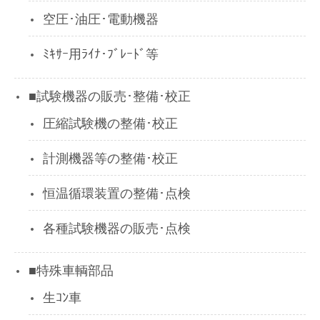
空圧･油圧･電動機器
ﾐｷｻｰ用ﾗｲﾅ･ﾌﾞﾚｰﾄﾞ等
■試験機器の販売･整備･校正
圧縮試験機の整備･校正
計測機器等の整備･校正
恒温循環装置の整備･点検
各種試験機器の販売･点検
■特殊車輌部品
生ｺﾝ車