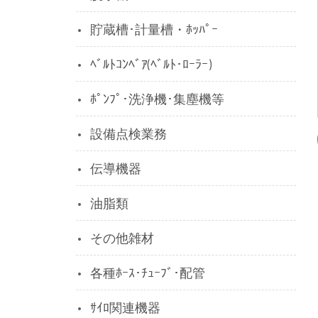
貯蔵槽･計量槽・ﾎｯﾊﾟｰ
ﾍﾞﾙﾄｺﾝﾍﾞｱ(ﾍﾞﾙﾄ･ﾛｰﾗｰ)
ﾎﾟﾝﾌﾟ･洗浄機･集塵機等
設備点検業務
伝導機器
油脂類
その他雑材
各種ﾎｰｽ･ﾁｭｰﾌﾞ･配管
ｻｲﾛ関連機器