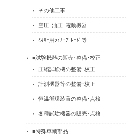
その他工事
空圧･油圧･電動機器
ﾐｷｻｰ用ﾗｲﾅ･ﾌﾞﾚｰﾄﾞ等
■試験機器の販売･整備･校正
圧縮試験機の整備･校正
計測機器等の整備･校正
恒温循環装置の整備･点検
各種試験機器の販売･点検
■特殊車輌部品