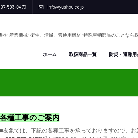
97-583-0470
info@yushou.co.jp
機器･産業機械･衛生、清掃、管通用機材･特殊車輌部品のことなら
ホーム
取扱商品一覧
防災・避難用
各種工事のご案内
■友象では、下記の各種工事を承っておりますので、お