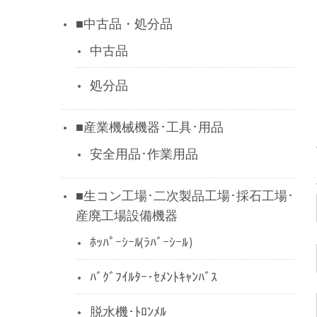
■中古品・処分品
中古品
処分品
■産業機械機器･工具･用品
安全用品･作業用品
■生コン工場･二次製品工場･採石工場･
産廃工場設備機器
ﾎｯﾊﾟｰｼｰﾙ(ﾗﾊﾞｰｼｰﾙ)
ﾊﾞｸﾞﾌｲﾙﾀｰ･ｾﾒﾝﾄｷｬﾝﾊﾞｽ
脱水機･ﾄﾛﾝﾒﾙ