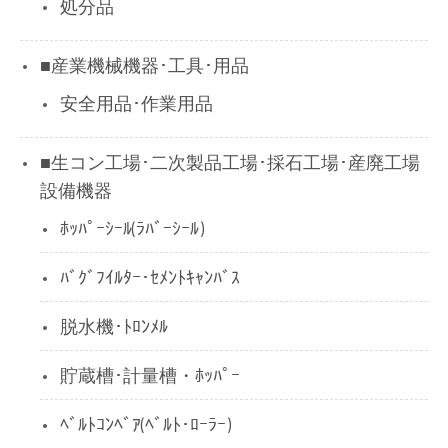
処分品
■産業機械機器･工具･用品
安全用品･作業用品
■生コン工場･二次製品工場･採石工場･産廃工場
設備機器
ﾎｯﾊﾟｰｼｰﾙ(ﾗﾊﾞｰｼｰﾙ)
ﾊﾞｸﾞﾌｲﾙﾀｰ･ｾﾒﾝﾄｷｬﾝﾊﾞｽ
脱水機･ﾄﾛﾝﾒﾙ
貯蔵槽･計量槽・ﾎｯﾊﾟｰ
ﾍﾞﾙﾄｺﾝﾍﾞｱ(ﾍﾞﾙﾄ･ﾛｰﾗｰ)