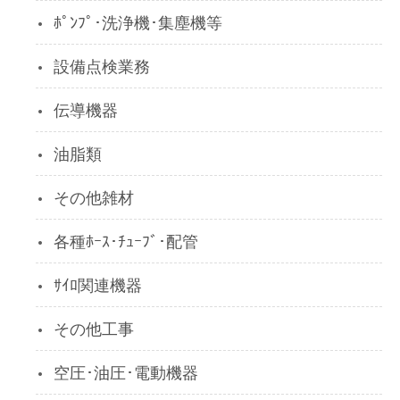
ﾎﾟﾝﾌﾟ･洗浄機･集塵機等
設備点検業務
伝導機器
油脂類
その他雑材
各種ﾎｰｽ･ﾁｭｰﾌﾞ･配管
ｻｲﾛ関連機器
その他工事
空圧･油圧･電動機器