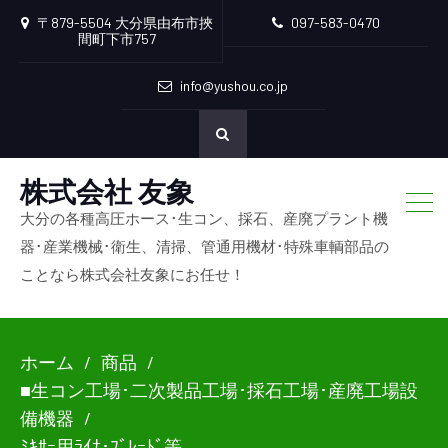
〒879-5504 大分県由布市挾
097-583-0470
間町下市757
info@yushou.co.jp
株式会社 友象
大分の各種高圧ホース･生コン、採石、産廃プラント機
器･産業機械･衛生、清掃、管通用機材･特殊車輌部品の
ことなら株式会社友象にお任せ！
ホーム
商品
■生コン工場･二次製品工場･採石工場･産廃工場設
備機器
ﾐｷｻｰ用ﾗｲﾅ･ﾌﾞﾚｰﾄﾞ等