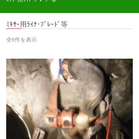
ﾐｷｻｰ用ﾗｲﾅ･ﾌﾞﾚｰﾄﾞ等
全6件を表示