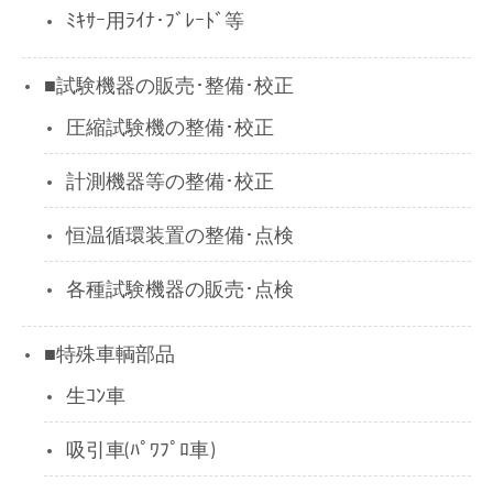
ﾐｷｻｰ用ﾗｲﾅ･ﾌﾞﾚｰﾄﾞ等
■試験機器の販売･整備･校正
圧縮試験機の整備･校正
計測機器等の整備･校正
恒温循環装置の整備･点検
各種試験機器の販売･点検
■特殊車輌部品
生ｺﾝ車
吸引車(ﾊﾟﾜﾌﾟﾛ車)