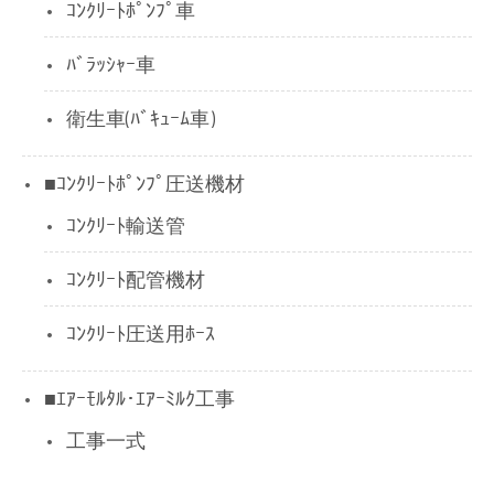
ｺﾝｸﾘｰﾄﾎﾟﾝﾌﾟ車
ﾊﾞﾗｯｼｬｰ車
衛生車(ﾊﾞｷｭｰﾑ車)
■ｺﾝｸﾘｰﾄﾎﾟﾝﾌﾟ圧送機材
ｺﾝｸﾘｰﾄ輸送管
ｺﾝｸﾘｰﾄ配管機材
ｺﾝｸﾘｰﾄ圧送用ﾎｰｽ
■ｴｱｰﾓﾙﾀﾙ･ｴｱｰﾐﾙｸ工事
工事一式