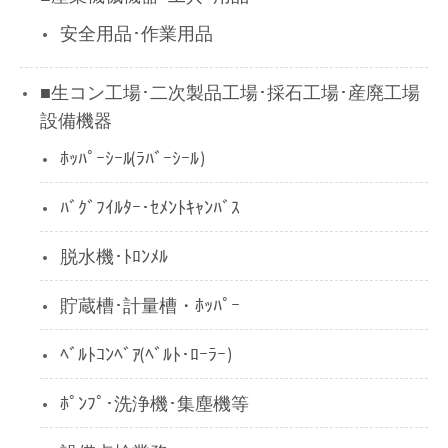
安全用品･作業用品
■生コン工場･二次製品工場･採石工場･産廃工場
設備機器
ﾎｯﾊﾟｰｼｰﾙ(ﾗﾊﾞｰｼｰﾙ)
ﾊﾞｸﾞﾌｲﾙﾀｰ･ｾﾒﾝﾄｷｬﾝﾊﾞｽ
脱水機･ﾄﾛﾝﾒﾙ
貯蔵槽･計量槽・ﾎｯﾊﾟｰ
ﾍﾞﾙﾄｺﾝﾍﾞｱ(ﾍﾞﾙﾄ･ﾛｰﾗｰ)
ﾎﾟﾝﾌﾟ･洗浄機･集塵機等