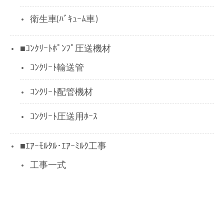
衛生車(ﾊﾞｷｭｰﾑ車)
■ｺﾝｸﾘｰﾄﾎﾟﾝﾌﾟ圧送機材
ｺﾝｸﾘｰﾄ輸送管
ｺﾝｸﾘｰﾄ配管機材
ｺﾝｸﾘｰﾄ圧送用ﾎｰｽ
■ｴｱｰﾓﾙﾀﾙ･ｴｱｰﾐﾙｸ工事
工事一式