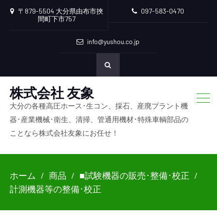
〒879-5504 大分県由布市挾
097-583-0470
間町下市757
info@yushou.co.jp
株式会社 友象
大分の各種高圧ホース･生コン、採石、産廃プラント機
器･産業機械･衛生、清掃、管通用機材･特殊車輌部品の
ことなら株式会社友象にお任せ！
ホーム
商品
■試験機器の販売･整備･校正
計測機器等の整備･校正