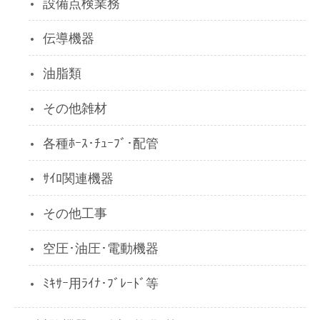
設備点検業務
伝導機器
油脂類
その他雑材
各種ﾎｰｽ･ﾁｭｰﾌﾞ･配管
ｻｲﾛ関連機器
その他工事
空圧･油圧･電動機器
ﾐｷｻｰ用ﾗｲﾅ･ﾌﾞﾚｰﾄﾞ等