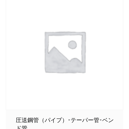
圧送鋼管（パイプ）･テーパー管･ベン
ド管