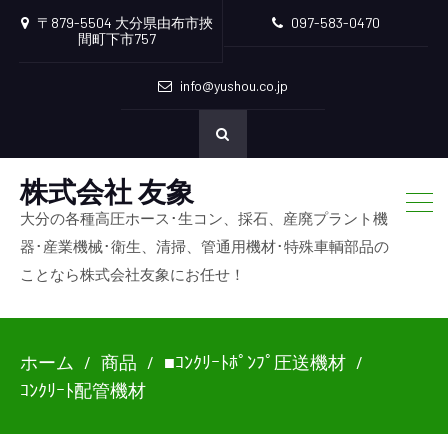
〒879-5504 大分県由布市挾
097-583-0470
間町下市757
info@yushou.co.jp
株式会社 友象
大分の各種高圧ホース･生コン、採石、産廃プラント機
器･産業機械･衛生、清掃、管通用機材･特殊車輌部品の
ことなら株式会社友象にお任せ！
ホーム
商品
■ｺﾝｸﾘｰﾄﾎﾟﾝﾌﾟ圧送機材
ｺﾝｸﾘｰﾄ配管機材