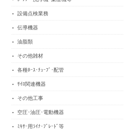
設備点検業務
伝導機器
油脂類
その他雑材
各種ﾎｰｽ･ﾁｭｰﾌﾞ･配管
ｻｲﾛ関連機器
その他工事
空圧･油圧･電動機器
ﾐｷｻｰ用ﾗｲﾅ･ﾌﾞﾚｰﾄﾞ等