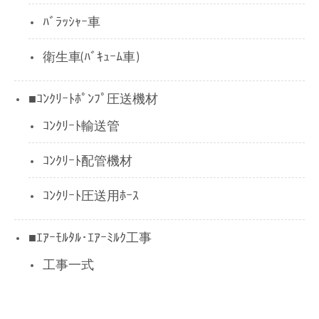
ﾊﾞﾗｯｼｬｰ車
衛生車(ﾊﾞｷｭｰﾑ車)
■ｺﾝｸﾘｰﾄﾎﾟﾝﾌﾟ圧送機材
ｺﾝｸﾘｰﾄ輸送管
ｺﾝｸﾘｰﾄ配管機材
ｺﾝｸﾘｰﾄ圧送用ﾎｰｽ
■ｴｱｰﾓﾙﾀﾙ･ｴｱｰﾐﾙｸ工事
工事一式