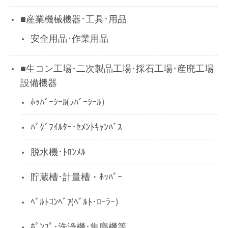
■産業機械機器･工具･用品
安全用品･作業用品
■生コン工場･二次製品工場･採石工場･産廃工場
設備機器
ﾎｯﾊﾟｰｼｰﾙ(ﾗﾊﾞｰｼｰﾙ)
ﾊﾞｸﾞﾌｲﾙﾀｰ･ｾﾒﾝﾄｷｬﾝﾊﾞｽ
脱水機･ﾄﾛﾝﾒﾙ
貯蔵槽･計量槽・ﾎｯﾊﾟｰ
ﾍﾞﾙﾄｺﾝﾍﾞｱ(ﾍﾞﾙﾄ･ﾛｰﾗｰ)
ﾎﾟﾝﾌﾟ･洗浄機･集塵機等