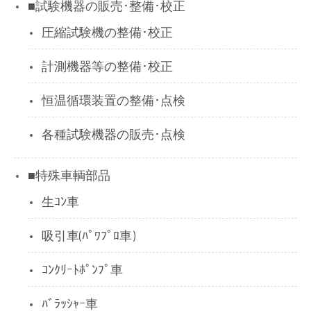
■試験機器の販売･整備･校正
圧縮試験機の整備･校正
計測機器等の整備･校正
恒温循環装置の整備･点検
各種試験機器の販売･点検
■特殊車輌部品
生ｺﾝ車
吸引車(ﾊﾟﾜﾌﾟﾛ車)
ｺﾝｸﾘｰﾄﾎﾟﾝﾌﾟ車
ﾊﾞﾗｯｼｬｰ車