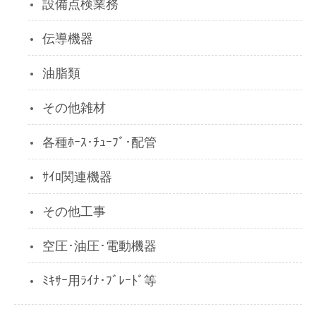
設備点検業務
伝導機器
油脂類
その他雑材
各種ﾎｰｽ･ﾁｭｰﾌﾞ･配管
ｻｲﾛ関連機器
その他工事
空圧･油圧･電動機器
ﾐｷｻｰ用ﾗｲﾅ･ﾌﾞﾚｰﾄﾞ等