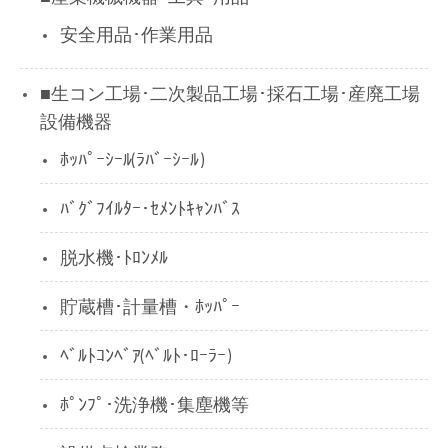
安全用品･作業用品
■生コン工場･二次製品工場･採石工場･産廃工場
設備機器
ﾎｯﾊﾟｰｼｰﾙ(ﾗﾊﾞｰｼｰﾙ)
ﾊﾞｸﾞﾌｲﾙﾀｰ･ｾﾒﾝﾄｷｬﾝﾊﾞｽ
脱水機･ﾄﾛﾝﾒﾙ
貯蔵槽･計量槽・ﾎｯﾊﾟｰ
ﾍﾞﾙﾄｺﾝﾍﾞｱ(ﾍﾞﾙﾄ･ﾛｰﾗｰ)
ﾎﾟﾝﾌﾟ･洗浄機･集塵機等