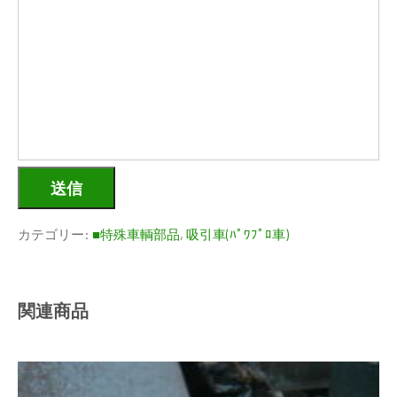
送信
カテゴリー:
■特殊車輌部品
,
吸引車(ﾊﾟﾜﾌﾟﾛ車)
関連商品