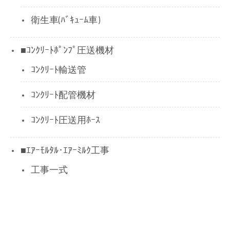
衛生車(ﾊﾞｷｭｰﾑ車)
■ｺﾝｸﾘｰﾄﾎﾟﾝﾌﾟ圧送機材
ｺﾝｸﾘｰﾄ輸送管
ｺﾝｸﾘｰﾄ配管機材
ｺﾝｸﾘｰﾄ圧送用ﾎｰｽ
■ｴｱｰﾓﾙﾀﾙ･ｴｱｰﾐﾙｸ工事
工事一式