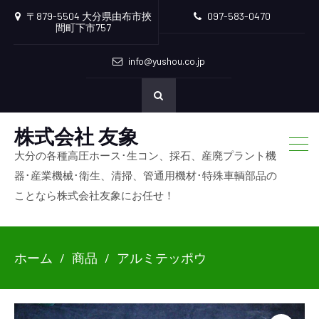
〒879-5504 大分県由布市挾
097-583-0470
間町下市757
info@yushou.co.jp
株式会社 友象
大分の各種高圧ホース･生コン、採石、産廃プラント機
器･産業機械･衛生、清掃、管通用機材･特殊車輌部品の
ことなら株式会社友象にお任せ！
ホーム
商品
アルミテッポウ