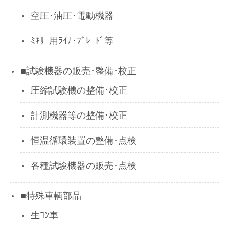
空圧･油圧･電動機器
ﾐｷｻｰ用ﾗｲﾅ･ﾌﾞﾚｰﾄﾞ等
■試験機器の販売･整備･校正
圧縮試験機の整備･校正
計測機器等の整備･校正
恒温循環装置の整備･点検
各種試験機器の販売･点検
■特殊車輌部品
生ｺﾝ車