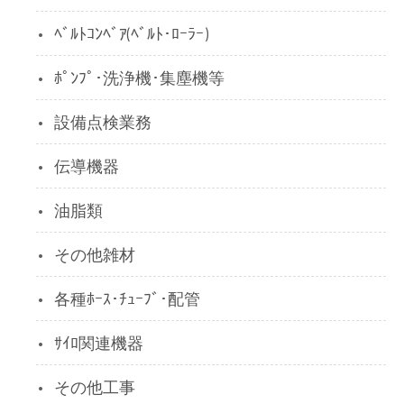
ﾍﾞﾙﾄｺﾝﾍﾞｱ(ﾍﾞﾙﾄ･ﾛｰﾗｰ)
ﾎﾟﾝﾌﾟ･洗浄機･集塵機等
設備点検業務
伝導機器
油脂類
その他雑材
各種ﾎｰｽ･ﾁｭｰﾌﾞ･配管
ｻｲﾛ関連機器
その他工事