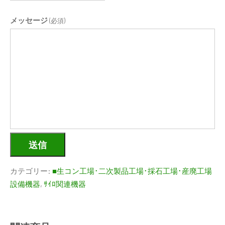
メッセージ
(必須)
送信
カテゴリー:
■生コン工場･二次製品工場･採石工場･産廃工場
設備機器
,
ｻｲﾛ関連機器