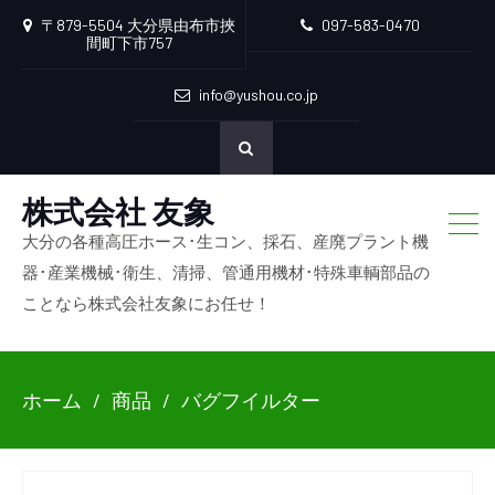
〒879-5504 大分県由布市挾
097-583-0470
間町下市757
info@yushou.co.jp
株式会社 友象
大分の各種高圧ホース･生コン、採石、産廃プラント機
器･産業機械･衛生、清掃、管通用機材･特殊車輌部品の
ことなら株式会社友象にお任せ！
ホーム
商品
バグフイルター