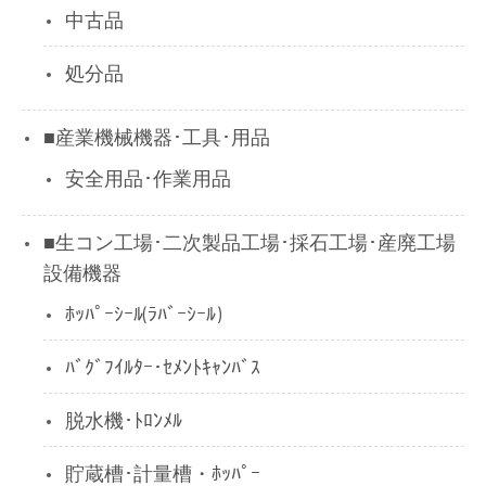
中古品
処分品
■産業機械機器･工具･用品
安全用品･作業用品
■生コン工場･二次製品工場･採石工場･産廃工場
設備機器
ﾎｯﾊﾟｰｼｰﾙ(ﾗﾊﾞｰｼｰﾙ)
ﾊﾞｸﾞﾌｲﾙﾀｰ･ｾﾒﾝﾄｷｬﾝﾊﾞｽ
脱水機･ﾄﾛﾝﾒﾙ
貯蔵槽･計量槽・ﾎｯﾊﾟｰ