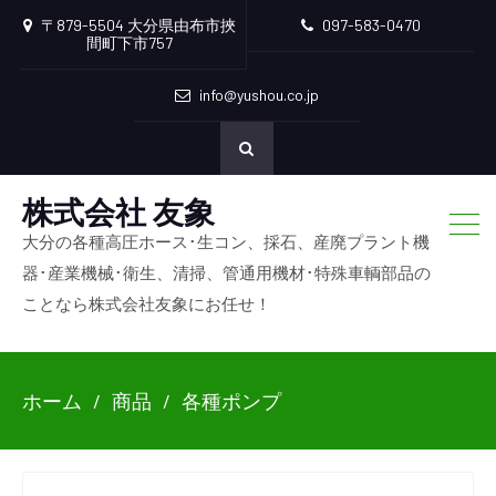
〒879-5504 大分県由布市挾
097-583-0470
間町下市757
info@yushou.co.jp
株式会社 友象
大分の各種高圧ホース･生コン、採石、産廃プラント機
器･産業機械･衛生、清掃、管通用機材･特殊車輌部品の
ことなら株式会社友象にお任せ！
ホーム
商品
各種ポンプ