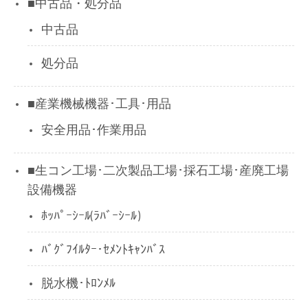
■中古品・処分品
中古品
処分品
■産業機械機器･工具･用品
安全用品･作業用品
■生コン工場･二次製品工場･採石工場･産廃工場
設備機器
ﾎｯﾊﾟｰｼｰﾙ(ﾗﾊﾞｰｼｰﾙ)
ﾊﾞｸﾞﾌｲﾙﾀｰ･ｾﾒﾝﾄｷｬﾝﾊﾞｽ
脱水機･ﾄﾛﾝﾒﾙ