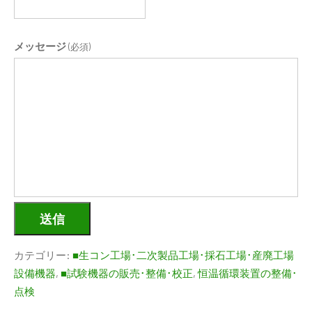
メッセージ
(必須)
送信
カテゴリー:
■生コン工場･二次製品工場･採石工場･産廃工場
設備機器
,
■試験機器の販売･整備･校正
,
恒温循環装置の整備･
点検