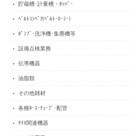
貯蔵槽･計量槽・ﾎｯﾊﾟｰ
ﾍﾞﾙﾄｺﾝﾍﾞｱ(ﾍﾞﾙﾄ･ﾛｰﾗｰ)
ﾎﾟﾝﾌﾟ･洗浄機･集塵機等
設備点検業務
伝導機器
油脂類
その他雑材
各種ﾎｰｽ･ﾁｭｰﾌﾞ･配管
ｻｲﾛ関連機器