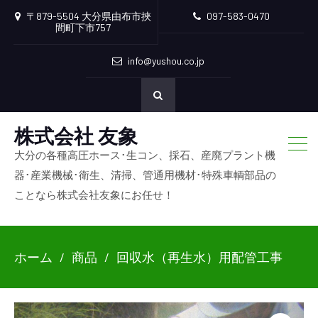
〒879-5504 大分県由布市挾
097-583-0470
間町下市757
info@yushou.co.jp
株式会社 友象
大分の各種高圧ホース･生コン、採石、産廃プラント機
器･産業機械･衛生、清掃、管通用機材･特殊車輌部品の
ことなら株式会社友象にお任せ！
ホーム
商品
回収水（再生水）用配管工事