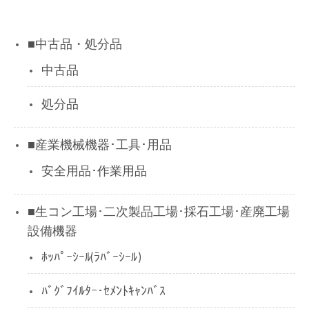
■中古品・処分品
中古品
処分品
■産業機械機器･工具･用品
安全用品･作業用品
■生コン工場･二次製品工場･採石工場･産廃工場
設備機器
ﾎｯﾊﾟｰｼｰﾙ(ﾗﾊﾞｰｼｰﾙ)
ﾊﾞｸﾞﾌｲﾙﾀｰ･ｾﾒﾝﾄｷｬﾝﾊﾞｽ