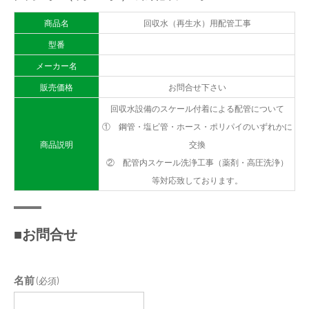
商品名
回収水（再生水）用配管工事
型番
メーカー名
販売価格
お問合せ下さい
回収水設備のスケール付着による配管について
① 鋼管・塩ビ管・ホース・ポリパイのいずれかに
商品説明
交換
② 配管内スケール洗浄工事（薬剤・高圧洗浄）
等対応致しております。
■お問合せ
名前
(必須)