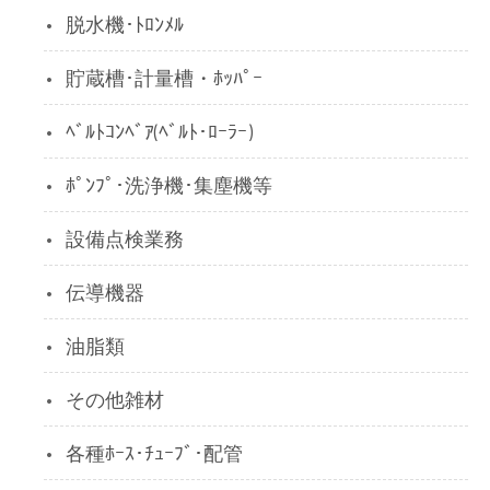
脱水機･ﾄﾛﾝﾒﾙ
貯蔵槽･計量槽・ﾎｯﾊﾟｰ
ﾍﾞﾙﾄｺﾝﾍﾞｱ(ﾍﾞﾙﾄ･ﾛｰﾗｰ)
ﾎﾟﾝﾌﾟ･洗浄機･集塵機等
設備点検業務
伝導機器
油脂類
その他雑材
各種ﾎｰｽ･ﾁｭｰﾌﾞ･配管