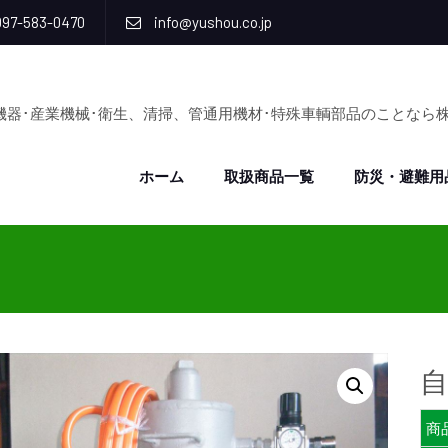
97-583-0470
info@yushou.co.jp
機器･産業機械･衛生、清掃、管通用機材･特殊車輌部品のことなら
ホーム
取扱商品一覧
防災・避難用
商