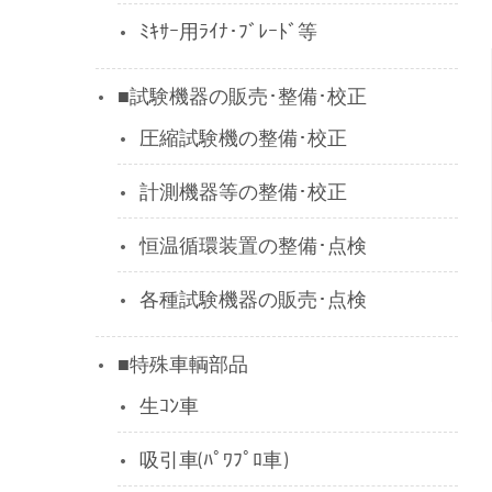
ﾐｷｻｰ用ﾗｲﾅ･ﾌﾞﾚｰﾄﾞ等
■試験機器の販売･整備･校正
圧縮試験機の整備･校正
計測機器等の整備･校正
恒温循環装置の整備･点検
各種試験機器の販売･点検
■特殊車輌部品
生ｺﾝ車
吸引車(ﾊﾟﾜﾌﾟﾛ車)