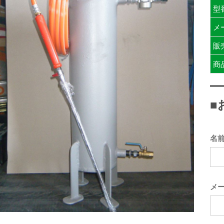
型
メ
販
商
■
名
メ