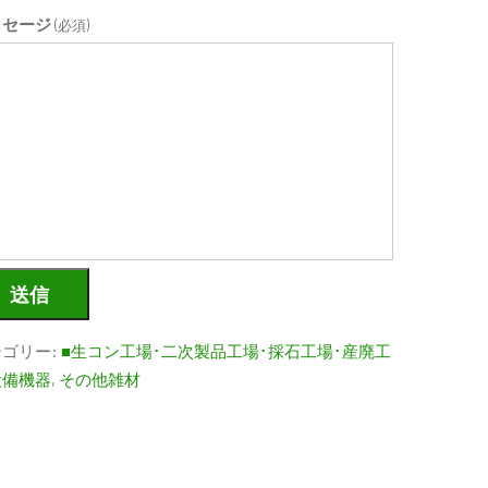
ッセージ
(必須)
送信
テゴリー:
■生コン工場･二次製品工場･採石工場･産廃工
設備機器
,
その他雑材