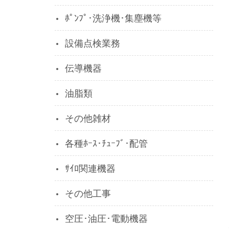
ﾎﾟﾝﾌﾟ･洗浄機･集塵機等
設備点検業務
伝導機器
油脂類
その他雑材
各種ﾎｰｽ･ﾁｭｰﾌﾞ･配管
ｻｲﾛ関連機器
その他工事
空圧･油圧･電動機器