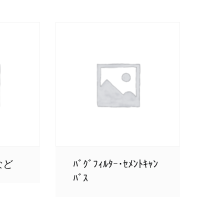
など
ﾊﾞｸﾞﾌｨﾙﾀｰ･ｾﾒﾝﾄｷｬﾝ
ﾊﾞｽ