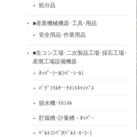
処分品
■産業機械機器･工具･用品
安全用品･作業用品
■生コン工場･二次製品工場･採石工場･
産廃工場設備機器
ﾎｯﾊﾟｰｼｰﾙ(ﾗﾊﾞｰｼｰﾙ)
ﾊﾞｸﾞﾌｲﾙﾀｰ･ｾﾒﾝﾄｷｬﾝﾊﾞｽ
脱水機･ﾄﾛﾝﾒﾙ
貯蔵槽･計量槽・ﾎｯﾊﾟｰ
ﾍﾞﾙﾄｺﾝﾍﾞｱ(ﾍﾞﾙﾄ･ﾛｰﾗｰ)