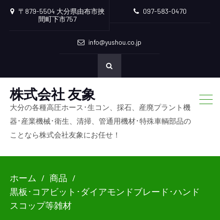
〒879-5504 大分県由布市挾
097-583-0470
間町下市757
info@yushou.co.jp
株式会社 友象
大分の各種高圧ホース･生コン、採石、産廃プラント機
器･産業機械･衛生、清掃、管通用機材･特殊車輌部品の
ことなら株式会社友象にお任せ！
ホーム
商品
黒板･コアビット･ダイアモンドブレード･ハンド
スコップ等雑材