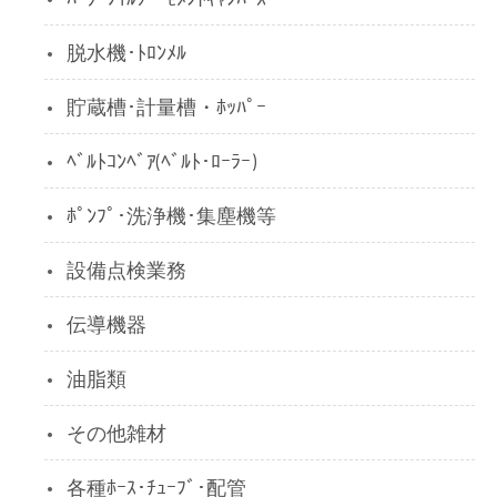
脱水機･ﾄﾛﾝﾒﾙ
貯蔵槽･計量槽・ﾎｯﾊﾟｰ
ﾍﾞﾙﾄｺﾝﾍﾞｱ(ﾍﾞﾙﾄ･ﾛｰﾗｰ)
ﾎﾟﾝﾌﾟ･洗浄機･集塵機等
設備点検業務
伝導機器
油脂類
その他雑材
各種ﾎｰｽ･ﾁｭｰﾌﾞ･配管