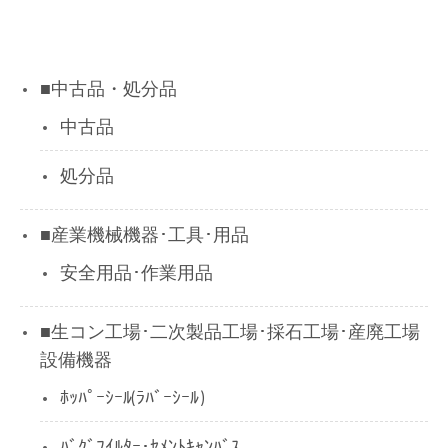
■中古品・処分品
中古品
処分品
■産業機械機器･工具･用品
安全用品･作業用品
■生コン工場･二次製品工場･採石工場･産廃工場
設備機器
ﾎｯﾊﾟｰｼｰﾙ(ﾗﾊﾞｰｼｰﾙ)
ﾊﾞｸﾞﾌｲﾙﾀｰ･ｾﾒﾝﾄｷｬﾝﾊﾞｽ